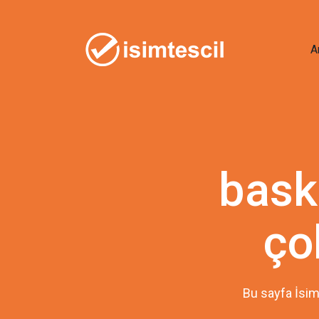
A
bask
ço
Bu sayfa İsim