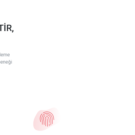
İR,
ödeme
çeneği