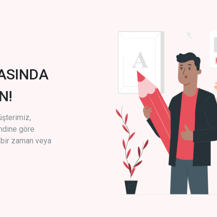
ASINDA
N!
üşterimiz,
endine göre
i bir zaman veya